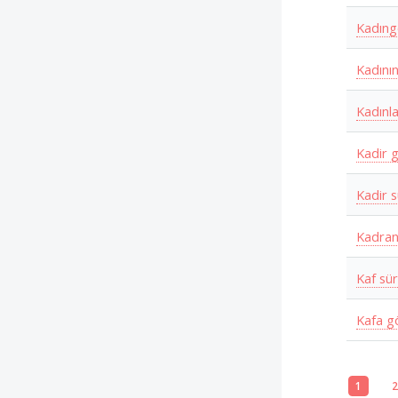
Kadıng
Kadını
Kadınl
Kadir 
Kadir 
Kadra
Kaf sü
Kafa 
1