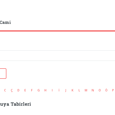
 Cami
C
Ç
D
E
F
G
H
I
İ
J
K
L
M
N
O
Ö
P
uya Tabirleri