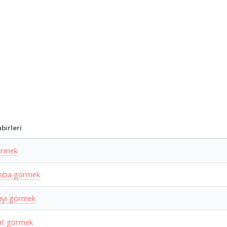
birleri
örmek
saba görmek
yı görmek
at görmek