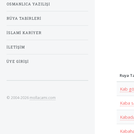
OSMANLICA YAZILIŞI
RÜYA TABIRLERI
İSLAMI KARIYER
İLETIŞIM
ÜYE GIRIŞI
Ruya Ta
Kab g
© 2004-2026
mollacami.com
Kaba 
Kabada
Kabah