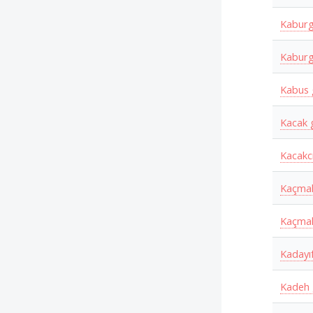
Kabur
Kaburg
Kabus
Kacak
Kacakc
Kaçma
Kaçma
Kadayı
Kadeh