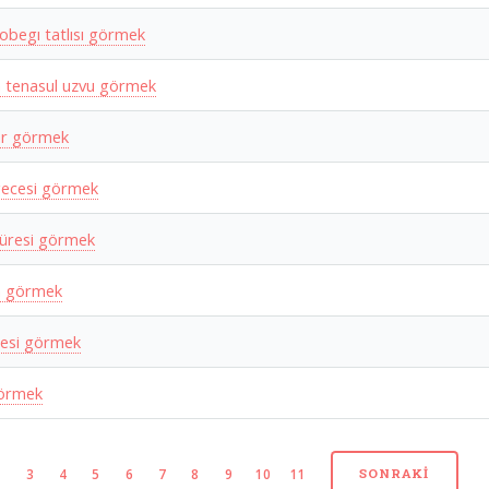
obegı tatlısı görmek
n tenasul uzvu görmek
ar görmek
gecesi görmek
süresi görmek
n görmek
resi görmek
görmek
2
3
4
5
6
7
8
9
10
11
SONRAKI