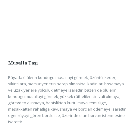
Musalla Taşı
Rüyada ölülerin kondugu musallayi görmek, üzüntü, keder,
sikintilara, mamur yerlerin harap olmasina, kadinlari bosamaya
ve uzak yerlere yolculuk etmeye isarettir. bazen de ölülerin
kondugu musallayi görmek, yüksek rütbeliler icin vali olmaya,
görevden alinmaya, hapislikten kurtulmaya, temizlige,
mesakkatten rahatliga kavusmaya ve borclan ödemeye isarettir.
eger rüyayi gören borclu ise, üzerinde olan borcun istenmesine
isarettir.