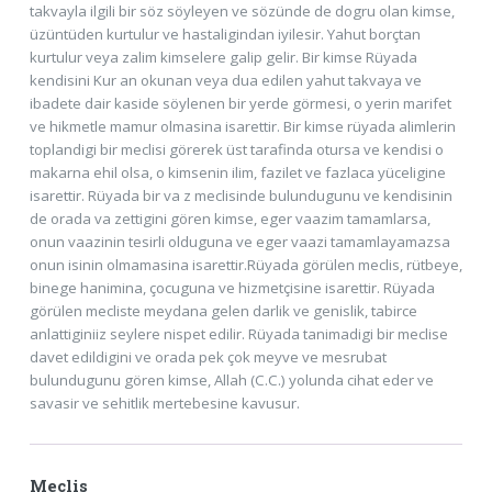
takvayla ilgili bir söz söyleyen ve sözünde de dogru olan kimse,
üzüntüden kurtulur ve hastaligindan iyilesir. Yahut borçtan
kurtulur veya zalim kimselere galip gelir. Bir kimse Rüyada
kendisini Kur an okunan veya dua edilen yahut takvaya ve
ibadete dair kaside söylenen bir yerde görmesi, o yerin marifet
ve hikmetle mamur olmasina isarettir. Bir kimse rüyada alimlerin
toplandigi bir meclisi görerek üst tarafinda otursa ve kendisi o
makarna ehil olsa, o kimsenin ilim, fazilet ve fazlaca yüceligine
isarettir. Rüyada bir va z meclisinde bulundugunu ve kendisinin
de orada va zettigini gören kimse, eger vaazim tamamlarsa,
onun vaazinin tesirli olduguna ve eger vaazi tamamlayamazsa
onun isinin olmamasina isarettir.Rüyada görülen meclis, rütbeye,
binege hanimina, çocuguna ve hizmetçisine isarettir. Rüyada
görülen mecliste meydana gelen darlik ve genislik, tabirce
anlattiginiiz seylere nispet edilir. Rüyada tanimadigi bir meclise
davet edildigini ve orada pek çok meyve ve mesrubat
bulundugunu gören kimse, Allah (C.C.) yolunda cihat eder ve
savasir ve sehitlik mertebesine kavusur.
Meclis