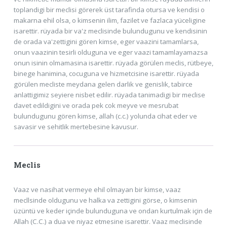
toplandigi bir meclisi görerek üst tarafinda otursa ve kendisi o
makarna ehil olsa, o kimsenin ilim, fazilet ve fazlaca yüceligine
isarettir. rüyada bir va'z meclisinde bulundugunu ve kendisinin
de orada va'zettigini gören kimse, eger vaazini tamamlarsa,
onun vaazinin tesirli olduguna ve eger vaazi tamamlayamazsa
onun isinin olmamasina isarettir. rüyada görülen meclis, rütbeye,
binege hanimina, cocuguna ve hizmetcisine isarettir. rüyada
görülen mecliste meydana gelen darlik ve genislik, tabirce
anlattigimiz seyiere nisbet edilir. rüyada tanimadigi bir meclise
davet edildigini ve orada pek cok meyve ve mesrubat
bulundugunu gören kimse, allah (c.c.) yolunda cihat eder ve
savasir ve sehitlik mertebesine kavusur.
Meclis
Vaaz ve nasihat vermeye ehil olmayan bir kimse, vaaz
mecllsinde oldugunu ve halka va zettigini görse, o kimsenin
üzüntü ve keder içinde bulunduguna ve ondan kurtulmak için de
Allah (C.C.) a dua ve niyaz etmesine isarettir. Vaaz meclisinde