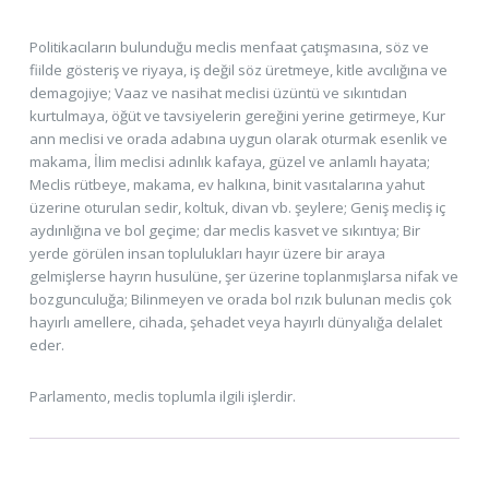
Politikacıların bulunduğu meclis menfaat çatışmasına, söz ve
fiilde gösteriş ve riyaya, iş değil söz üretmeye, kitle avcılığına ve
demagojiye; Vaaz ve nasihat meclisi üzüntü ve sıkıntıdan
kurtulmaya, öğüt ve tavsiyelerin gereğini yerine getirmeye, Kur
ann meclisi ve orada adabına uygun olarak oturmak esenlik ve
makama, İlim meclisi adınlık kafaya, güzel ve anlamlı hayata;
Meclis rütbeye, makama, ev halkına, binit vasıtalarına yahut
üzerine oturulan sedir, koltuk, divan vb. şeylere; Geniş mecliş iç
aydınlığına ve bol geçime; dar meclis kasvet ve sıkıntıya; Bir
yerde görülen insan toplulukları hayır üzere bir araya
gelmişlerse hayrın husulüne, şer üzerine toplanmışlarsa nifak ve
bozgunculuğa; Bilinmeyen ve orada bol rızık bulunan meclis çok
hayırlı amellere, cihada, şehadet veya hayırlı dünyalığa delalet
eder.
Parlamento, meclis toplumla ilgili işlerdir.