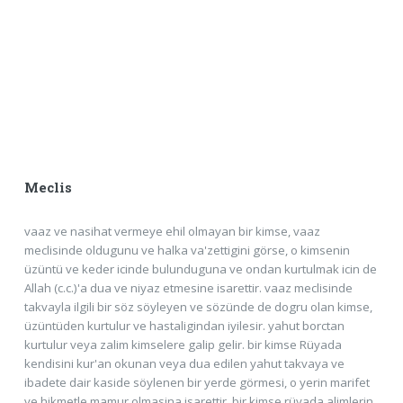
Meclis
vaaz ve nasihat vermeye ehil olmayan bir kimse, vaaz
meclisinde oldugunu ve halka va'zettigini görse, o kimsenin
üzüntü ve keder icinde bulunduguna ve ondan kurtulmak icin de
Allah (c.c.)'a dua ve niyaz etmesine isarettir. vaaz meclisinde
takvayla ilgili bir söz söyleyen ve sözünde de dogru olan kimse,
üzüntüden kurtulur ve hastaligindan iyilesir. yahut borctan
kurtulur veya zalim kimselere galip gelir. bir kimse Rüyada
kendisini kur'an okunan veya dua edilen yahut takvaya ve
ibadete dair kaside söylenen bir yerde görmesi, o yerin marifet
ve hikmetle mamur olmasina isarettir. bir kimse rüyada alimlerin